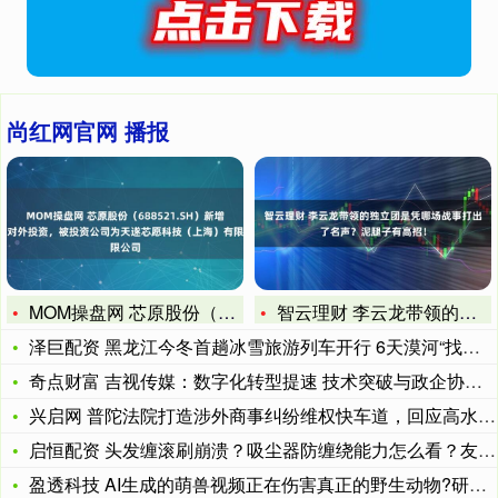
尚红网官网 播报
MOM操盘网 芯原股份（688521.SH）新增一起对外投资
智云理财 李云龙带领的独立团是凭哪场战事打出了名声？泥腿子有
泽巨配资 黑龙江今冬首趟冰雪旅游列车开行 6天漠河“找北”之
奇点财富 吉视传媒：数字化转型提速 技术突破与政企协同驱动成
兴启网 普陀法院打造涉外商事纠纷维权快车道，回应高水平对外开
启恒配资 头发缠滚刷崩溃？吸尘器防缠绕能力怎么看？友望教你选
盈透科技 AI生成的萌兽视频正在伤害真正的野生动物?研究披露