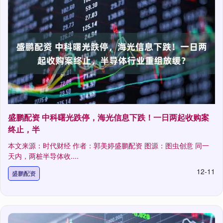
盛鹏配资 中科曙光跌停，海光信息下跌！一日两起收购案
终止，半
本文来源：时代财经 作者：郭美婷盛鹏配资 图源：图虫创意 同一
天内，两桩半导体收....
12-11
盛鹏配资