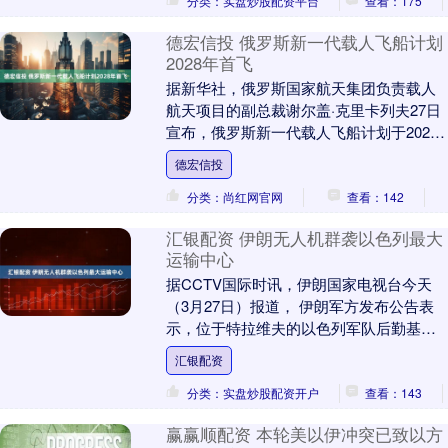
分类：实盘炒股配资平台
查看：175
德宏信投 俄罗斯新一代载人飞船计划
2028年首飞
据新华社，俄罗斯国家航天集团负责载人
航天项目的副总裁谢尔盖·克里卡列夫27日
宣布，俄罗斯新一代载人飞船计划于2028
年首飞。 举报 相关阅读 2026国家立法
德宏信投
新....
分类：尚红网官网
查看：142
汇银配资 伊朗无人机群袭以色列最大
运输中心
据CCTV国际时讯，伊朗国家电视台今天
（3月27日）报道， 伊朗军方发布公告表
示，位于特拉维夫的以色列军队后勤基地
及运输中心遭到伊朗无人机群的攻击。据
汇银配资
称，这是以....
分类：实盘炒股配资开户
查看：143
赢赢顺配资 本轮美以伊冲突已致以方