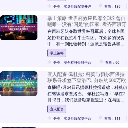
伤情的发展过....
分类：实盘炒股配资开户
查看：186
掌上策略 世界杯效应风靡全球? 曾自
嘲唯一没有“国足”的国家, 看齐西班牙
在西班牙队夺取世界杯冠军后，全球各国
足协都在祝贺斗牛士军团。在众多的祝贺
中，有一则比较特别：这就是瑙鲁共和国
足协发来的祝贺。瑙鲁足协经常自嘲“我们
掌上策略
是这个世界上唯....
分类：安全杠杆炒股平台
查看：60
宜人配资 佩杜拉: 科莫与切尔西保持
联系寻求签下查洛巴, 分歧约500万欧
直播吧7月24日讯据佩杜拉报道称，科莫仍
在继续追求查洛巴。 佩杜拉写道：“早在7
月13日，我们就曾独家报道过：在与国米
的协议流产后，切尔西已重新联系科莫，
宜人配资
以重启....
分类：实盘炒股配资平台
查看：111