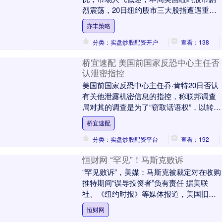
烈震荡，20日纽约股市三大股指遭遇重
挫，科技股集中的纳斯达克综合指数收盘
亦丰策略
时跌入技术上的回调....
分类：实盘炒股配资开户
查看：138
桥宜速配 美国前国家反恐中心主任否
认泄密指控
美国前国家反恐中心主任乔·肯特20日否认
有关他泄露机密信息的指控，称联邦调查
局对其的调查是为了“窃取话语权”，以转移
舆论关于美国为何对伊朗发动军事打击的
桥宜速配
讨论。 ....
分类：实盘炒股配资平台
查看：192
恒财网 “罕见”！马斯克败诉
“罕见败诉”，美媒：马斯克被裁定对在收购
推特期间“误导投资者”负有责任 据美联
社、《纽约时报》等媒体报道，美国旧金
山联邦法院陪审团当地时间20日裁定，美
恒财网
国企业家....