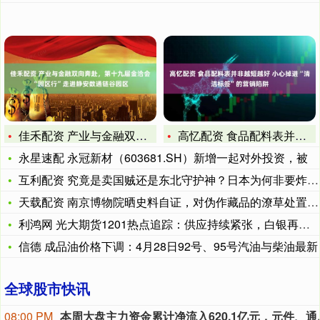
佳禾配资 产业与金融双向奔赴，第十九届金洽会“园区行”走进静
高忆配资 食品配料表并非越短越好 小心掉进“清洁标签”的营销
永星速配 永冠新材（603681.SH）新增一起对外投资，被
互利配资 究竟是卖国贼还是东北守护神？日本为何非要炸死张作霖
天载配资 南京博物院晒史料自证，对伪作藏品的潦草处置后患无穷
利鸿网 光大期货1201热点追踪：供应持续紧张，白银再创历史
信德 成品油价格下调：4月28日92号、95号汽油与柴油最新
全球股市快讯
08:00 PM
本周大盘主力资金累计净流入