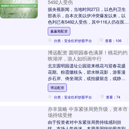
5492人受伤
据央视新闻，当地时间27日，以色列卫生
部表示，自本次美以伊冲突爆发以来，以
色列已有5492人受伤，其中116人仍在医院
接受治疗。 举报 相关阅读 从冲突到默
赢赢顺配资
契，....
分类：安全杠杆炒股平台
查看：106
博远配资 圆明园春色满屏！桃花灼灼
映湖岸，游人如织画中行
北京圆明园遗址公园迎来桃花与迎春花盛
花期。粉霞缀枝头，碧水映花影，游客漫
步石岸、倚坐湖滨，或拍摄留念，或静赏
春色，镜头中尽是盎然生机与人间烟火相
博远配资
映的春日诗篇。 ....
分类：安全杠杆炒股平台
查看：74
亦丰策略 中东紧张局势升级，资本市
场持续受挫
由于投资者对中东紧张局势持续感到担
忧，市场人气低迷，本周美国纽约股市剧