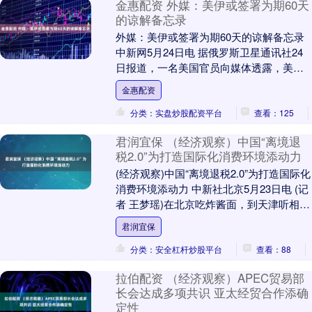
金惠配资 外媒：美伊或签署为期60天
的谅解备忘录
外媒：美伊或签署为期60天的谅解备忘录
中新网5月24日电 据俄罗斯卫星通讯社24
日报道，一名美国官员向媒体透露，美国
和伊朗可能签署一份为期60天的谅解备忘
金惠配资
录，....
分类：实盘炒股配资平台
查看：125
君润宜保 （经济观察）中国“离境退
税2.0”为打造国际化消费环境添动力
(经济观察)中国“离境退税2.0”为打造国际化
消费环境添动力 中新社北京5月23日电 (记
者 王梦瑶)在北京吃炸酱面，到天津听相
声，在重庆体验魔幻立体城市……来....
君润宜保
分类：安全杠杆炒股平台
查看：88
拉伯配资 （经济观察）APEC贸易部
长会达成多项共识 亚太经贸合作添确
定性