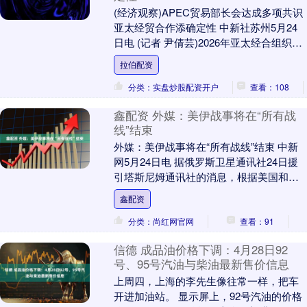
(经济观察)APEC贸易部长会达成多项共识
亚太经贸合作添确定性 中新社苏州5月24
日电 (记者 尹倩芸)2026年亚太经合组织
(APEC)贸易部长会议23日在....
拉伯配资
分类：实盘炒股配资开户
查看：108
鑫配资 外媒：美伊战事将在“所有战
线”结束
外媒：美伊战事将在“所有战线”结束 中新
网5月24日电 据俄罗斯卫星通讯社24日援
引塔斯尼姆通讯社的消息，根据美国和伊
朗达成的初步协议，美伊之间的敌对行动
鑫配资
将在包....
分类：尚红网官网
查看：91
信德 成品油价格下调：4月28日92
号、95号汽油与柴油最新售价信息
上周四，上海的李先生像往常一样，把车
开进加油站。 显示屏上，92号汽油的价格