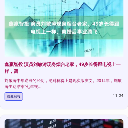
鑫赢智投 演员刘敏涛现身烟台老家，49岁长得跟电视上一
样，离
刘敏涛中年逆袭的经历，绝对称得上是现实版爽文。2014年，刘敏
涛主动结束“七年丧....
11-24
鑫赢智投