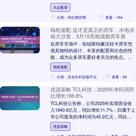
就是为了出行效率携带李柯和李云飞等高
大众配资
管挤地铁，真接地....
分类：尚红网官网
查看：164
钱程速配 这才是真正的房车，水电冰
箱大沙发，5月15亮相成都房车展
在房车市场中，拓锐斯特豪沃轻卡房车凭
借其独特的设计、丰富的配置和出色的性
能，成为众多房车爱好者关注的焦点。它
以大空间、高配置和舒适的旅居体验，为
钱程速配
追求自由旅行的人....
分类：安全杠杆炒股平台
查看：69
优选策略 TCL科技：2025年净利润同
比增长188.8%
TCL科技公告称，公司2025年实现营业收
入1840.6亿元，同比增长11.7%；归属于上
市公司股东的净利润为45.2亿元，同比增
长188.8%。 举报 第一财....
优选策略