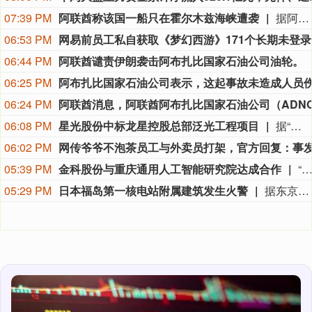
07:39 PM
阿联酋称该国一船只在霍尔木兹海峡遭袭
据阿联酋通讯社8月8日报道，阿布扎比国家石油公司证实，该公司一艘船只当天凌晨在通过霍尔木兹海峡时遭导弹袭击。阿布扎比国家石油公司说，袭击未造成人员受伤，目前局面可控。该公司并未提供遭袭船只具体类型、导弹来源以及船只受损情况等更多细节。（新华社）
06:53 PM
网易
06:44 PM
阿联酋谴责伊朗袭击阿布扎比国家石油公司油轮。
06:25 PM
06:24 PM
06:08 PM
星光股份中标龙星控股总部泛光工程项目
据“星光股份”公众号消息，近日，星光股份成功中标龙星控股总部泛光工程项目。
06:02 PM
05:39 PM
金科股份与重庆通用人工智能研究院达成合作
“金科股份”公众号消息，2026年8月，金科地产集团股份有限公司（简称“金科股份”）与重庆通用人工智能研究院在重庆正式签署全方位合作协议。双方将依托通用人工智能前沿技术，落地不动产全场景智慧解决方案，合力打造重庆“人工智能+不动产
05:29 PM
日本福岛第一核电站附属建筑发生火警
据东京电力公司消息，当地时间8日15时35分左右，日本福岛第一核电站5号、6号机组服务建筑3、4层的火灾报警器发生启动。东京电力公司于当天16时01分向双叶消防本部报警。随后，消防部门赶赴现场确认，但未发现明火或冒烟。事件对核电站厂区设备没有造成影响，监测点以及厂区边界的尘埃监测仪等所测得的放射线量也未发现异常。（央视新闻）