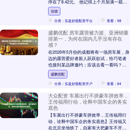
停在了8.42元。 他记得上个月加满一箱油
要四百多，这次只花了不到四百二。 加油
信德
员一....
分类：实盘炒股配资平台
查看：98
盛鹏优配 房车露营被力挺、亚洲销量
排第一，为何在国内几乎没有存在
感？
在2026年5月份的成都将有一场房车展，身
边的露营爱好者新人跃跃欲试，恰巧笔者
也接到某品牌邀约；应该去看一看吗？然
而完全没有兴趣。且不论是一场单一车型
盛鹏优配
的展览会，....
分类：实盘炒股配资开户
查看：84
大众配资 车展出行不拼豪车拼效率，
王传福用行动，诠释中国车企的务实
底色
【车展出行不拼豪车拼效率，王传福用行
动，诠释中国车企的务实底色】王传福又
在北京坐地铁了，自家有大把豪车不开，