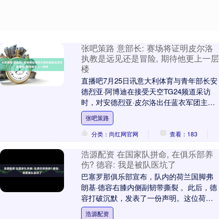
张吧策路 意部长: 赛场将证明皮尔洛
执教是远见还是冒险, 期待他更上一层
楼
直播吧7月25日讯意大利体育与青年部长安
德烈亚·阿博迪在接受天空TG24频道采访
时，对安德烈亚·皮尔洛出任蓝衣军团主帅
一事发表了看法。 皮尔洛已准备好接任意
张吧策路
大利....
分类：尚红网官网
查看：183
浩源配资 在国家队拼命, 在俱乐部养
伤? 德容: 我是被队医坑了
巴塞罗那俱乐部宣布，队内的荷兰国脚弗
朗基·德容右膝内侧副韧带撕裂 。此后，德
容打破沉默，发表了一份声明。这位荷兰
国脚解释说他不需要手术，并详细介绍了
浩源配资